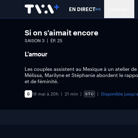
EN DIRECT
Chaînes
Si on s'aimait encore
SAISON
3
ÉP.
25
L'amour
Les couples assistent au Mexique à un atelier de L
Mélissa, Marilyne et Stéphanie abordent le rappo
et de féminité.
18 mai à 20h
21 min
STC
Disponible jusqu'