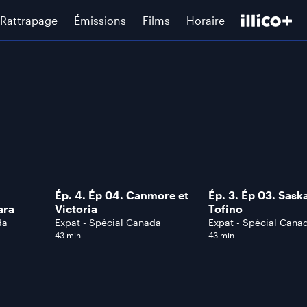
Rattrapage
Émissions
Films
Horaire
Ép. 4. Ép 04. Canmore et
Ép. 3. Ép 03. Sask
ara
Victoria
Tofino
da
Expat - Spécial Canada
Expat - Spécial Cana
43 min
43 min