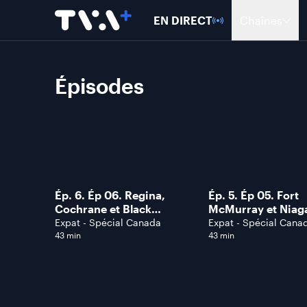
EN DIRECT
Chaînes
Épisodes
Ép. 6. Ép 06. Regina,
Ép. 5. Ép 05. Fort
Cochrane et Black
McMurray et Niag
Diamond
Expat - Spécial Canada
Expat - Spécial Cana
43 min
43 min