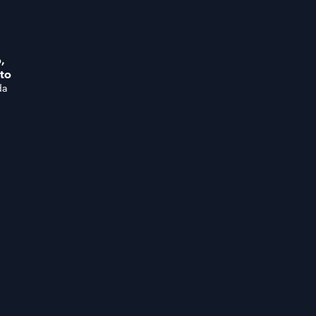
,
to
da