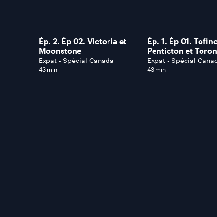
Ép. 2. Ép 02. Victoria et
Ép. 1. Ép 01. Tofino
Moonstone
Penticton et Toron
Expat - Spécial Canada
Expat - Spécial Cana
43 min
43 min