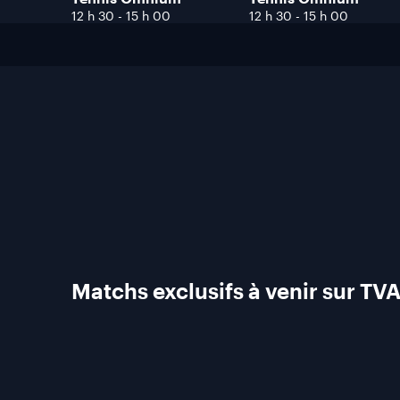
12 h 30
-
15 h 00
12 h 30
-
15 h 00
Matchs exclusifs à venir sur TV