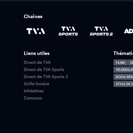
Chaînes
Liens utiles
Thémati
Direct de TVA
FILMS
S
Direct de TVA Sports
TÉLÉRÉALI
Direct de TVA Sports 2
DOCU-RÉA
Grille horaire
STYLE DE V
Infolettres
Concours