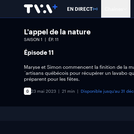
EN DIRECT
Chaînes
L'appel de la nature
SAISON
1
ÉP.
11
Épisode 11
Maryse et Simon commencent la finition de la m
´artisans québécois pour récupérer un lavabo qu´
préparent pour les fêtes.
23 mai 2023
21 min
Disponible jusqu'au
31 dé