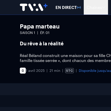
EN DIRECT
Chaînes
Papa marteau
SAISON
1
ÉP.
01
Du rêve à la réalité
Réal Béland construit une maison pour sa fille C
famille tissée serrée », dont chacun des membres
1 avril 2025
21 min
STC
Disponible jusqu'a