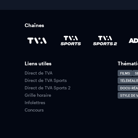
Chaînes
Liens utiles
Thémati
Direct de TVA
FILMS
S
Direct de TVA Sports
TÉLÉRÉALI
Direct de TVA Sports 2
DOCU-RÉA
Grille horaire
STYLE DE V
Infolettres
Concours