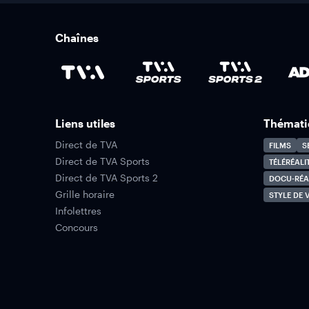
Chaînes
Liens utiles
Thémati
Direct de TVA
FILMS
S
Direct de TVA Sports
TÉLÉRÉALI
Direct de TVA Sports 2
DOCU-RÉA
Grille horaire
STYLE DE V
Infolettres
Concours