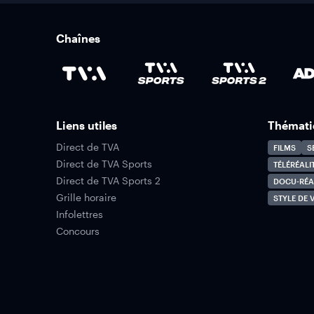
Chaînes
Liens utiles
Thémati
Direct de TVA
FILMS
S
Direct de TVA Sports
TÉLÉRÉALI
Direct de TVA Sports 2
DOCU-RÉA
Grille horaire
STYLE DE V
Infolettres
Concours