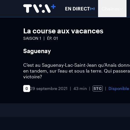
EN DIRECT
Chaînes
La course aux vacances
SAISON
1
ÉP.
01
Saguenay
C'est au Saguenay-Lac-Saint-Jean qu'Anaïs donne
en tandem, sur l'eau et sous la terre. Qui passe
victoire?
29 septembre 2021
43 min
STC
Disponible