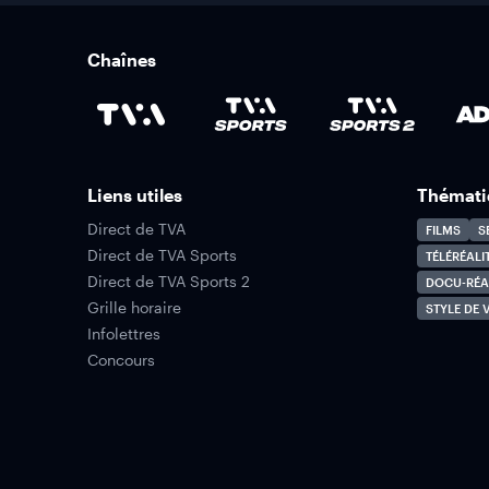
Chaînes
Liens utiles
Thémati
Direct de TVA
FILMS
S
Direct de TVA Sports
TÉLÉRÉALI
Direct de TVA Sports 2
DOCU-RÉA
Grille horaire
STYLE DE V
Infolettres
Concours