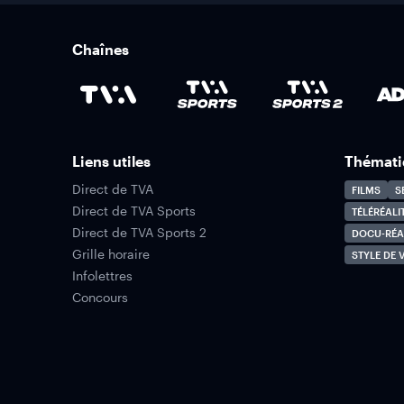
Chaînes
Liens utiles
Thémati
Direct de TVA
FILMS
S
Direct de TVA Sports
TÉLÉRÉALI
Direct de TVA Sports 2
DOCU-RÉA
Grille horaire
STYLE DE V
Infolettres
Concours