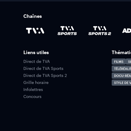
Chaînes
Liens utiles
Thémati
Direct de TVA
FILMS
S
Direct de TVA Sports
TÉLÉRÉALI
Direct de TVA Sports 2
DOCU-RÉA
Grille horaire
STYLE DE V
Infolettres
Concours