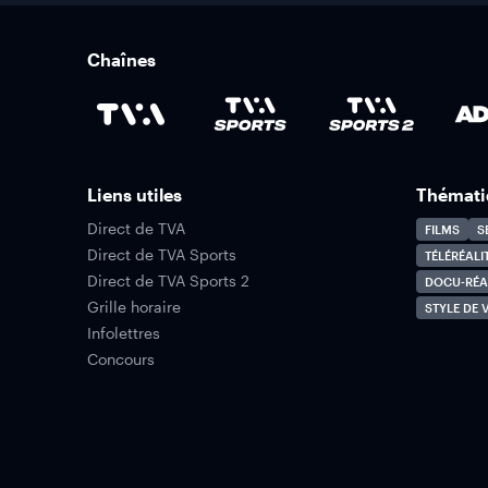
Chaînes
Liens utiles
Thémati
Direct de TVA
FILMS
S
Direct de TVA Sports
TÉLÉRÉALI
Direct de TVA Sports 2
DOCU-RÉA
Grille horaire
STYLE DE V
Infolettres
Concours