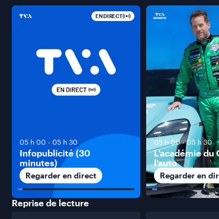
EN DIRECT
05 h 00
-
05 h 30
05 h 00
-
05 h 30
Infopublicité (30
L'académie du 
minutes)
l'auto
Regarder en direct
Regarder en dir
Reprise de
lecture