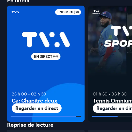
En
direct
EN DIRECT
23 h 00
-
02 h 30
01 h 30
-
03 h 30
Ça: Chapitre deux
Tennis Omniu
Regarder en direct
Regarder en dir
Reprise de
lecture