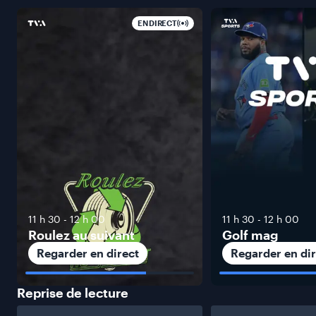
EN DIRECT
11 h 30
-
12 h 00
11 h 30
-
12 h 00
Roulez au suivant
Golf mag
Regarder en direct
Regarder en dir
Reprise de
lecture