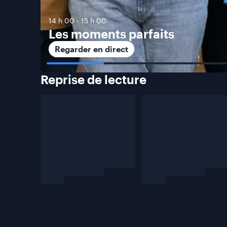
14 h 00
-
15 h 00
Les moments parfaits
Regarder en direct
Reprise de
lecture