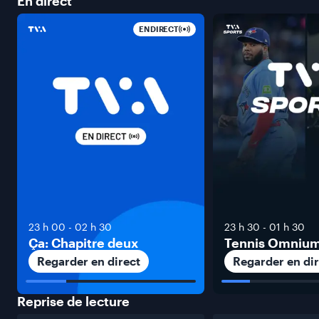
En
direct
EN DIRECT
23 h 00
-
02 h 30
23 h 30
-
01 h 30
Ça: Chapitre deux
Tennis Omniu
Regarder en direct
Regarder en dir
Reprise de
lecture