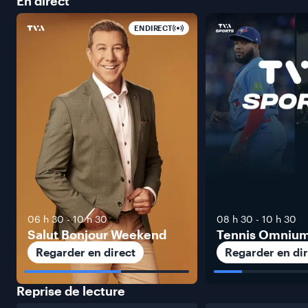
En
direct
EN DIRECT
06 h 30
-
10 h 30
08 h 30
-
10 h 30
Salut Bonjour Weekend
Tennis Omniu
Regarder en direct
Regarder en dir
Reprise de
lecture