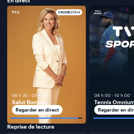
En
direct
EN DIRECT
06 h 30
-
09 h 59
08 h 00
-
10 h 00
Salut Bonjour
Tennis Omniu
Regarder en direct
Regarder en dir
Reprise de
lecture