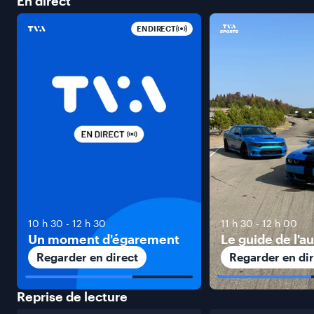
En
direct
EN DIRECT
10 h 30
-
12 h 30
11 h 30
-
12 h 00
Un moment d'égarement
Le guide de l'a
Regarder en direct
Regarder en dir
Reprise de
lecture