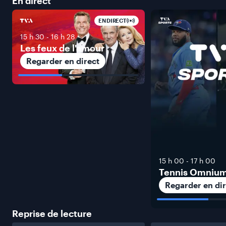
En
direct
EN DIRECT
15 h 30
-
16 h 28
Les feux de l'amour
Regarder en direct
15 h 00
-
17 h 00
Tennis Omniu
Regarder en dir
Reprise de
lecture