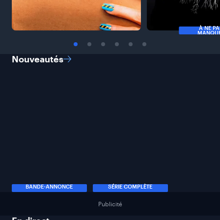
À NE P
MANQU
Nouveautés
BANDE-ANNONCE
SÉRIE COMPLÈTE
Publicité