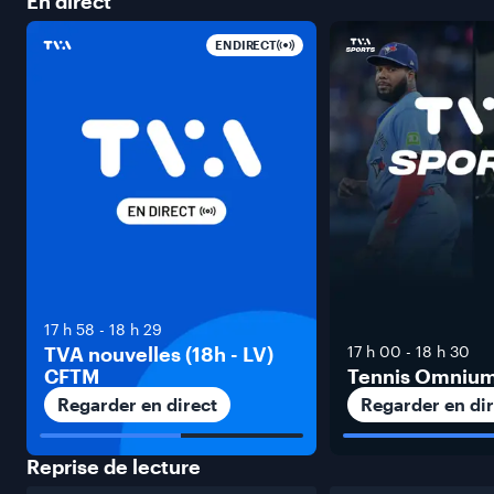
En
direct
EN DIRECT
17 h 58
-
18 h 29
TVA nouvelles (18h - LV)
17 h 00
-
18 h 30
CFTM
Tennis Omniu
Regarder en direct
Regarder en dir
Reprise de
lecture