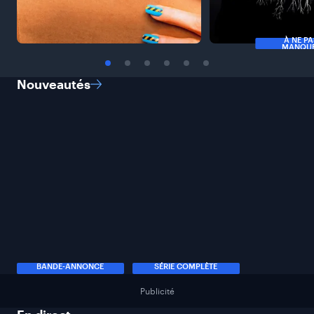
À NE P
MANQU
Nouveautés
BANDE-ANNONCE
SÉRIE COMPLÈTE
Publicité