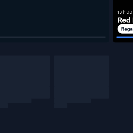
13 h 00
Red 
Rega