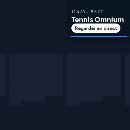
12 h 30
-
15 h 00
Tennis Omnium
Regarder en direct