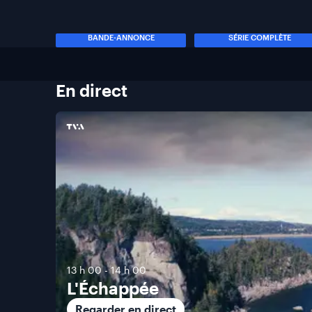
BANDE-ANNONCE
SÉRIE COMPLÈTE
En
direct
13 h 00
-
14 h 00
L'Échappée
Regarder en direct