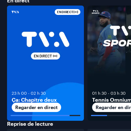
En
direct
EN DIRECT
23 h 00
-
02 h 30
01 h 30
-
03 h 30
Ça: Chapitre deux
Tennis Omniu
Regarder en direct
Regarder en dir
Reprise de
lecture