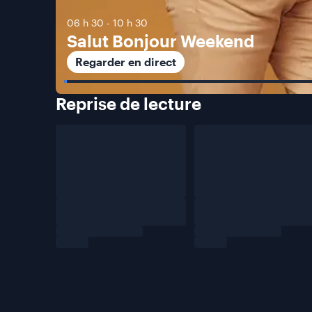
06 h 30
-
10 h 30
Salut Bonjour Weekend
Regarder en direct
Reprise de
lecture