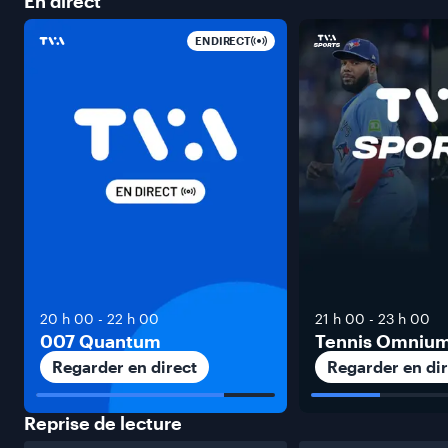
En
direct
EN DIRECT
20 h 00
-
22 h 00
21 h 00
-
23 h 00
007 Quantum
Tennis Omniu
Regarder en direct
Regarder en dir
Reprise de
lecture