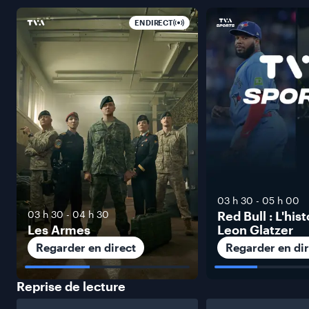
EN DIRECT
03 h 30
-
05 h 00
03 h 30
-
04 h 30
Red Bull : L'his
Les Armes
Leon Glatzer
Regarder en direct
Regarder en dir
Reprise de
lecture