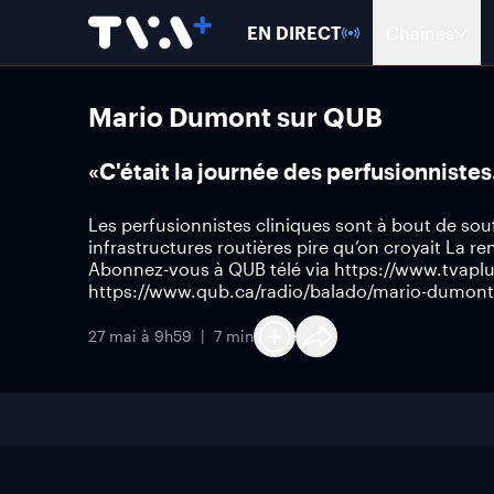
EN DIRECT
Chaînes
Mario Dumont sur QUB
«C'était la journée des perfusionnist
Les perfusionnistes cliniques sont à bout de souff
infrastructures routières pire qu’on croyait La
Abonnez-vous à QUB télé via https://www.tvapl
https://www.qub.ca/radio/balado/mario-dumont
27 mai à 9h59
7 min