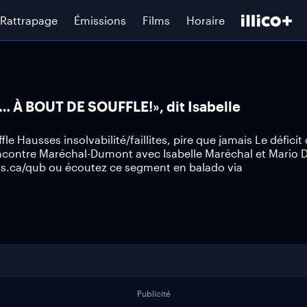
Rattrapage
Émissions
Films
Horaire
es… À BOUT DE SOUFFLE!», dit Isabelle
le Hausses insolvabilité/faillites, pire que jamais Le déficit
 rencontre Maréchal-Dumont avec Isabelle Maréchal et Mario
us.ca/qub ou écoutez ce segment en balado via
Publicité