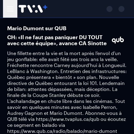
Mario Dumont sur QUB
CH: «Il ne faut pas paniquer DU TOUT
avec cette équipe», avance CA Sinotte
Une fillette entre la vie et la mort après l’envol d’un
jeu gonflable: elle avait fêté ses trois ans la veille.
Fréchette rencontre Carney aujourd’hui à Longueuil.
LeBlanc à Washington. Entretien des infrastructures:
Québec présentera « bientôt » son plan. Nouvelle
directive de Québec entourant la loi 101. Lendemain
de bilan: attentes dépassées, mais déception. La
finale de la Coupe Stanley débute ce soir.
L'achalandage en chute libre dans les cinémas. Tout
savoir en quelques minutes avec Isabelle Perron,
Audrey Gagnon et Mario Dumont. Abonnez-vous à
QUB télé via https://www.tvaplus.ca/qub ou écoutez
ce segment en balado via
https://www.qub.ca/radio/balado/mario-dumont