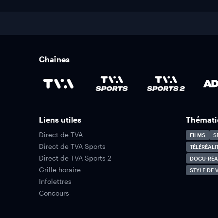
Chaînes
Liens utiles
Thémati
Direct de TVA
FILMS
S
Direct de TVA Sports
TÉLÉRÉALI
Direct de TVA Sports 2
DOCU-RÉA
Grille horaire
STYLE DE V
Infolettres
Concours