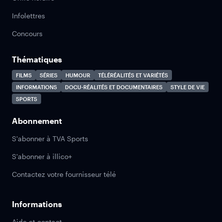
Infolettres
Concours
Thématiques
FILMS
SÉRIES
HUMOUR
TÉLÉRÉALITÉS ET VARIÉTÉS
INFORMATIONS
DOCU-RÉALITÉS ET DOCUMENTAIRES
STYLE DE VIE
SPORTS
Abonnement
S'abonner à TVA Sports
S'abonner à illico+
Contactez votre fournisseur télé
Informations
Aide et contact