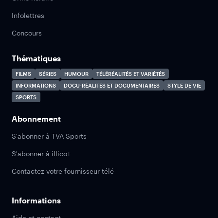
Infolettres
Concours
Thématiques
FILMS
SÉRIES
HUMOUR
TÉLÉRÉALITÉS ET VARIÉTÉS
INFORMATIONS
DOCU-RÉALITÉS ET DOCUMENTAIRES
STYLE DE VIE
SPORTS
Abonnement
S'abonner à TVA Sports
S'abonner à illico+
Contactez votre fournisseur télé
Informations
Aide et contact