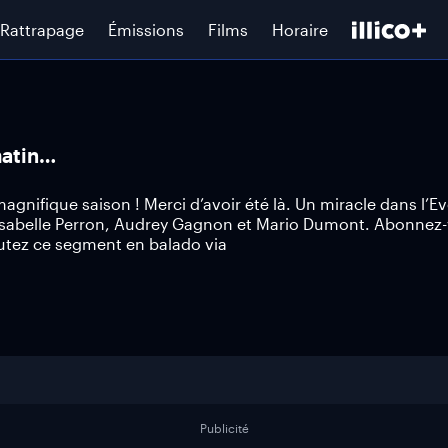
Rattrapage
Émissions
Films
Horaire
matin…
agnifique saison ! Merci d’avoir été là. Un miracle dans l’Ev
e Isabelle Perron, Audrey Gagnon et Mario Dumont. Abonnez
utez ce segment en balado via
Publicité