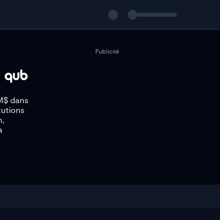
Publicité
0M$ dans
tutions
n,
a