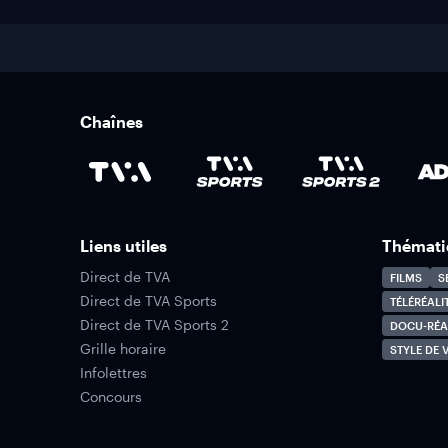
Chaînes
Liens utiles
Thémati
Direct de TVA
FILMS
S
Direct de TVA Sports
TÉLÉRÉALI
Direct de TVA Sports 2
DOCU-RÉA
Grille horaire
STYLE DE V
Infolettres
Concours