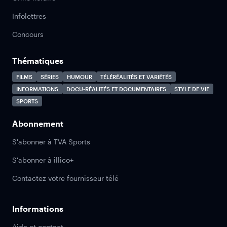
Infolettres
Concours
Thématiques
FILMS
SÉRIES
HUMOUR
TÉLÉRÉALITÉS ET VARIÉTÉS
INFORMATIONS
DOCU-RÉALITÉS ET DOCUMENTAIRES
STYLE DE VIE
SPORTS
Abonnement
S'abonner à TVA Sports
S'abonner à illico+
Contactez votre fournisseur télé
Informations
Aide et contact