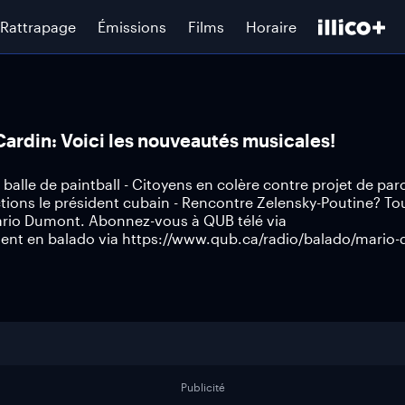
Rattrapage
Émissions
Films
Horaire
ardin: Voici les nouveautés musicales!
 balle de paintball - Citoyens en colère contre projet de pa
tions le président cubain - Rencontre Zelensky-Poutine? To
Mario Dumont. Abonnez-vous à QUB télé via
ent en balado via https://www.qub.ca/radio/balado/mario
Publicité