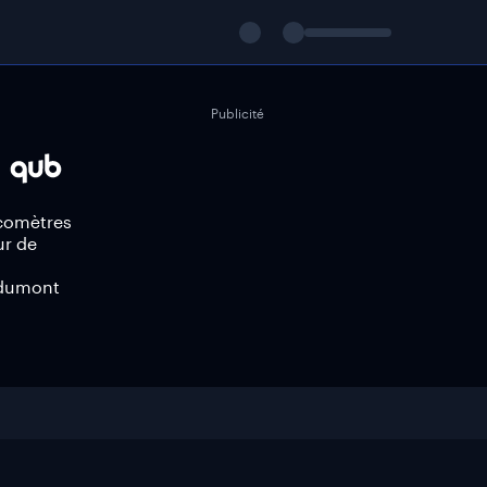
Publicité
rcomètres
ur de
-dumont