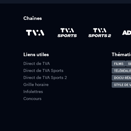
Chaînes
Liens utiles
Thémati
Direct de TVA
FILMS
S
Direct de TVA Sports
TÉLÉRÉALI
Direct de TVA Sports 2
DOCU-RÉA
Grille horaire
STYLE DE V
Infolettres
Concours