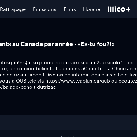
Rattrapage
Émissions
Films
Horaire
ants au Canada par année - «Es-tu fou?!»
grotesque!» Qui se promène en carrosse au 20e siècle? Fripou
erre, un camion-bélier fait au moins 50 morts. La Chine acc
me de riz au Japon ! Discussion internationale avec Loïc Tas
z-vous à QUB télé via https://www.tvaplus.ca/qub ou écoutez
/balado/benoit-dutrizac