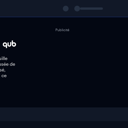
Publicité
ille
usée de
sé,
 ce