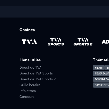
Chaînes
Liens utiles
Thémati
Direct de TVA
FILMS
S
Direct de TVA Sports
TÉLÉRÉALI
Direct de TVA Sports 2
DOCU-RÉA
Grille horaire
STYLE DE V
Infolettres
Concours