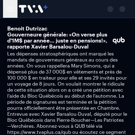
Benoit Dutrizac
Gouverneure générale: «On verse plus
d'1M$ par année… juste en pensions!»,
rapporte Xavier Barsalou-Duval
Les dépenses stratosphériques ont marqué les
mandats de gouverneurs généraux au cours des
années. On vous rappellera Mary Simons, qui a
dépensé plus de 37 000$ en vêtements et près de
100 000 $ en traiteur pour elle et ses 29 invités pour
un voyage de 8 jours. On voulait montrer le ridicule
de cette situation alors on a créé une pétition avec
l’aide du Bloc Québécois au début de l’automne. La
période de signatures est terminée et la pétition
pourra officiellement être présentée en Chambre.
Entrevue avec Xavier Barsalou-Duval, député pour le
Bloc Québécois dans Pierre-Boucher—Les Patriotes
—Verchères. Abonnez-vous à QUB télé via
https://www.tvaplus.ca/qub ou écoutez ce segment