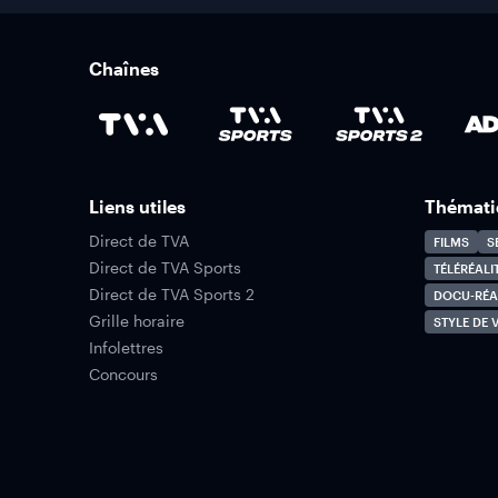
Chaînes
Liens utiles
Thémati
Direct de TVA
FILMS
S
Direct de TVA Sports
TÉLÉRÉALI
Direct de TVA Sports 2
DOCU-RÉA
Grille horaire
STYLE DE V
Infolettres
Concours