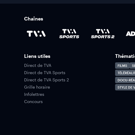
Chaînes
Liens utiles
Thémati
Direct de TVA
FILMS
S
Direct de TVA Sports
TÉLÉRÉALI
Direct de TVA Sports 2
DOCU-RÉA
Grille horaire
STYLE DE V
Infolettres
Concours