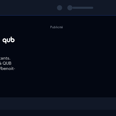
Publicité
tants.
 à QUB
/benoit-