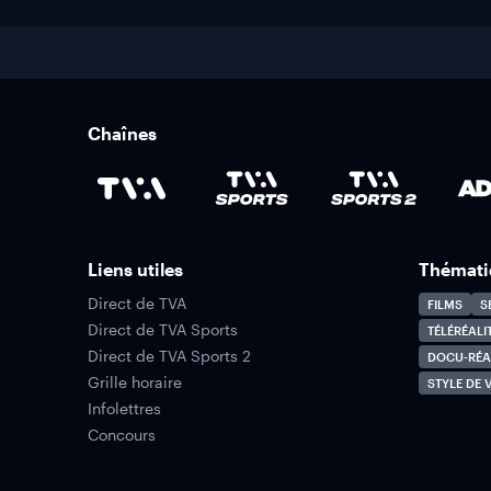
Chaînes
Liens utiles
Thémati
Direct de TVA
FILMS
S
Direct de TVA Sports
TÉLÉRÉALI
Direct de TVA Sports 2
DOCU-RÉA
Grille horaire
STYLE DE V
Infolettres
Concours