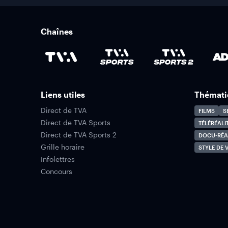
Chaînes
Liens utiles
Thémati
Direct de TVA
FILMS
S
Direct de TVA Sports
TÉLÉRÉALI
Direct de TVA Sports 2
DOCU-RÉA
Grille horaire
STYLE DE V
Infolettres
Concours