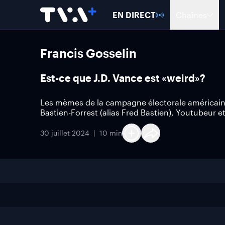
EN DIRECT
Chaînes
Francis Gosselin
Est-ce que J.D. Vance est «weird»?
Les mèmes de la campagne électorale américaine 
Bastien-Forrest (alias Fred Bastien), Youtubeur 
30 juillet 2024
10 min