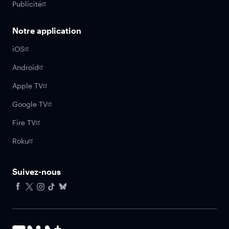
Publicité
Notre application
iOS
Android
Apple TV
Google TV
Fire TV
Roku
Suivez-nous
Facebook
X
Instagram
Tiktok
Bluesky