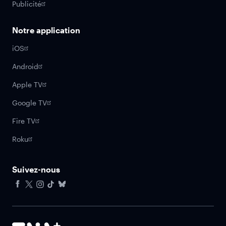
Publicité
Notre application
iOS
Android
Apple TV
Google TV
Fire TV
Roku
Suivez-nous
Facebook
X
Instagram
Tiktok
Bluesky