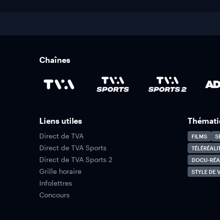
Chaînes
Liens utiles
Thémati
Direct de TVA
FILMS
S
Direct de TVA Sports
TÉLÉRÉALI
Direct de TVA Sports 2
DOCU-RÉA
Grille horaire
STYLE DE V
Infolettres
Concours