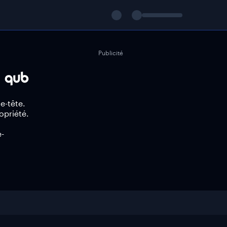
Publicité
e-tête.
opriété.
e-