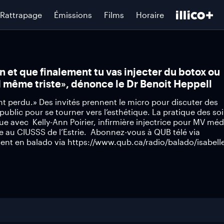
Rattrapage
Émissions
Films
Horaire
 et que finalement tu vas injecter du botox ou
d même triste», dénonce le Dr Benoit Heppell
ent perdu.» Des invités prennent le micro pour discuter des
 public pour se tourner vers l’esthétique. La pratique des so
e avec Kelly-Ann Poirier, infirmière injectrice pour MV méd
le au CIUSSS de l’Estrie. Abonnez-vous à QUB télé via
nt en balado via https://www.qub.ca/radio/balado/isabell