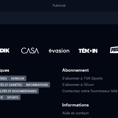
Publicité
ques
Abonnement
S'abonner à TVA Sports
ÉRIES
HUMOUR
S'abonner à illico+
TÉS ET VARIÉTÉS
INFORMATIONS
Contactez votre fournisseur télé
LITÉS ET DOCUMENTAIRES
IE
SPORTS
Informations
Aide et contact