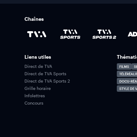
Chaînes
Liens utiles
Thémati
Direct de TVA
FILMS
S
Direct de TVA Sports
TÉLÉRÉALI
Direct de TVA Sports 2
DOCU-RÉA
Grille horaire
STYLE DE V
Infolettres
Concours