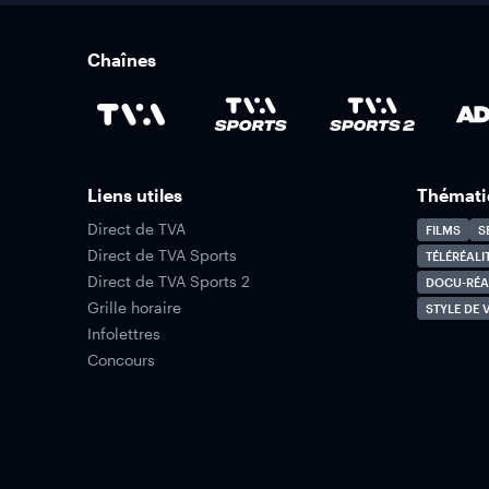
Chaînes
Liens utiles
Thémati
Direct de TVA
FILMS
S
Direct de TVA Sports
TÉLÉRÉALI
Direct de TVA Sports 2
DOCU-RÉA
Grille horaire
STYLE DE V
Infolettres
Concours